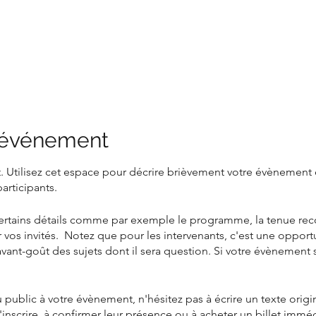
l'événement
 Utilisez cet espace pour décrire brièvement votre évènement 
articipants.
certains détails comme par exemple le programme, la tenue r
 vos invités. Notez que pour les intervenants, c'est une opport
vant-goût des sujets dont il sera question. Si votre évènement 
 public à votre évènement, n'hésitez pas à écrire un texte origin
'inscrire, à confirmer leur présence ou à acheter un billet imm