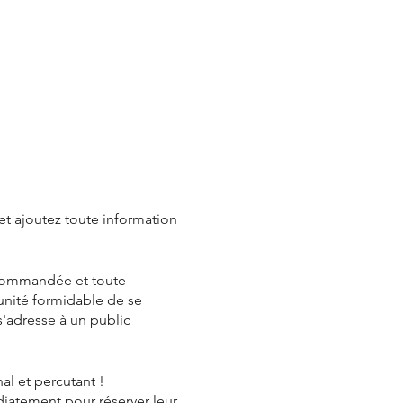
et ajoutez toute information
ecommandée et toute
unité formidable de se
s'adresse à un public
al et percutant !
édiatement pour réserver leur