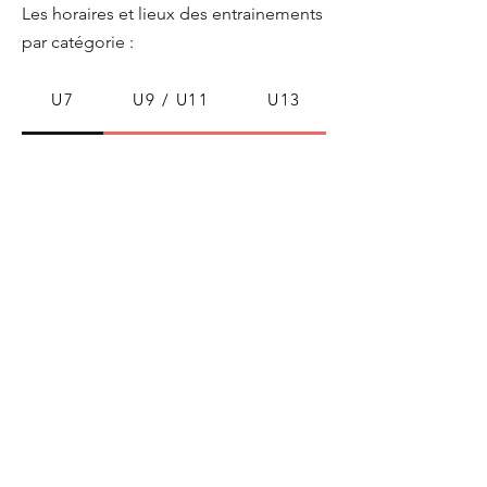
Les horaires et lieux des entrainements
par catégorie :
U7
U9 / U11
U13
ACA Basket-Ball
Formulaire d'abonnement
Envoyer